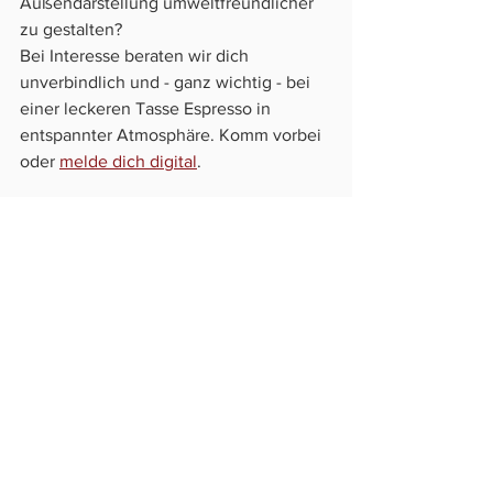
Außendarstellung umweltfreundlicher 
zu gestalten? 
Bei Interesse beraten wir dich 
unverbindlich und - ganz wichtig - bei 
einer leckeren Tasse Espresso in 
entspannter Atmosphäre. Komm vorbei 
oder 
melde dich digital
.
Deine Fragen beantworten wir gerne in 
den Kommentaren!
Photo by 
Adrian Infernus
 on 
Unsplash
Photo by CMdesign Werbeagentur 
Wolfsburg
#umweltfreundlichewerbung
#umweltfreundlichefolie
#umweltfreundlichesmaterial