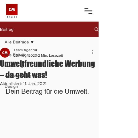
Beitrag
Alle Beiträge
Team Agentur
Alle Beiträge
26. Aug. 2020
2 Min. Lesezeit
Umweltfreundliche Werbung
Marketing
– da geht was!
Werbetechnik
Aktualisiert:
11. Jan. 2021
Design
Dein Beitrag für die Umwelt.